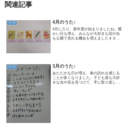
関連記事
4月のうた♪
未分類
4月に入り、新年度が始まりましたね。暖
かい日も増え、みんなが大好きな花や虫
も公園で見れる機会も増えました🌷タン
ポポを摘んだり、桜の花びらを集めて春
を楽しんでいます。4月も春にぴったりな
音楽を楽しんでいきたいと思っていま
す。是非お家でもご一緒...
3月のうた♪
未分類
あたたかな日が増え、春の訪れを感じる
ことが多くなりました。子ども達も大好
きな虫や花を見つけて、手に取り楽しん
でいます＾＾そんな春にぴったりな曲を
３月も楽しんでいきたいと思います。
♪『ことばうた』今月のことばうたは、
『さ・し・す・せ・そ』です...