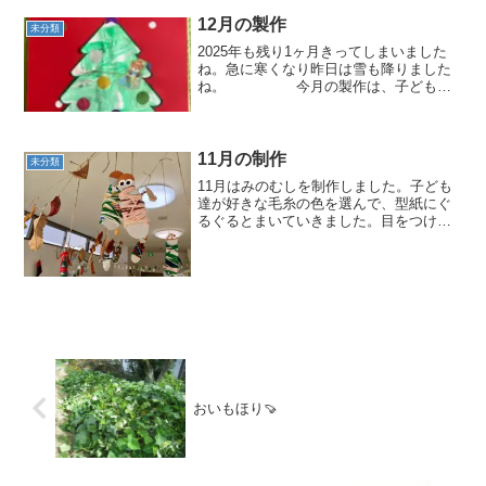
12月の製作
未分類
2025年も残り1ヶ月きってしまいました
ね。急に寒くなり昨日は雪も降りました
ね。 今月の製作は、子ども達
も大人も楽しみにしているクリスマス🎄
ということで、ツリーを作りました。
ツリーの型紙にクレヨ...
11月の制作
未分類
11月はみのむしを制作しました。子ども
達が好きな毛糸の色を選んで、型紙にぐ
るぐるとまいていきました。目をつけて
完成！どのみのむしさんも、あったかそ
うですよね。教室で人参と大根の種を蒔
きました。小さな芽がでてきました。大
きくなぁれ！！子どもた...
おいもほり🍠