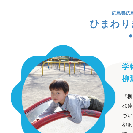
広島県広
ひまわり
学
柳
『柳
発達
づい
柳沢