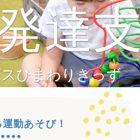
発達
ビスひまわりきっず
る運動あそび！