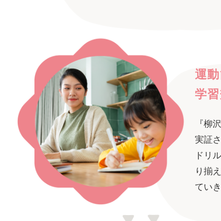
運動
学習
『柳
実証
ドリ
り揃
てい