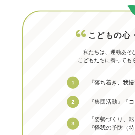
こどもの心
私たちは、運動あそ
こどもたちに養っても
『落ち着き、我慢
1
『集団活動』『コ
2
『姿勢づくり、転
3
『怪我の予防（特