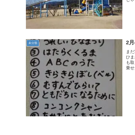
2
未分類
まだ
ひま
も取
乗せ