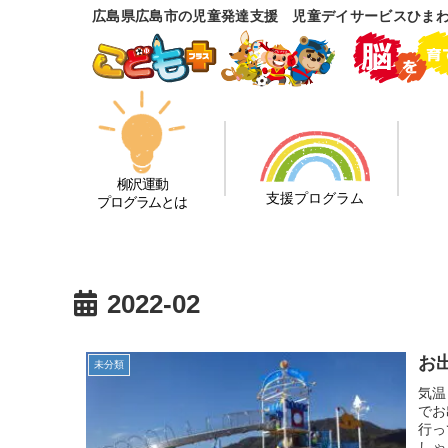
広島県広島市の児童発達支援 児童デイサービスひま
柳沢運動
支援プログラム
プログラムとは
2022-02
お
未分類
気温
でお
行っ
しゃ