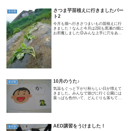
は…そら豆です‼そら豆は別名、五月豆と
も呼ぶみたいで、まさに5月が旬の食材な
んです🥬そしてそら豆...
さつま芋苗植えに行きましたパー
未分類
ト2
今月も畑へ行きさつまいもの苗植えに行
きました！なんと今月は2回も黒瀬の畑に
お邪魔しました😊みんな上手に穴をあけ
て優しく苗を寝かせてあげていました大
きくなあれ～～～3月に蒔いたヒマワリ🌻
も大きくなっていました！次の週にじゃ
がいも収穫へ再び畑へ...
10月のうた♪
未分類
気温もぐっと下がり秋らしい日が増えて
きました。みんなで遊びに行く公園には
葉っぱも色付いて、どんぐりも落ちてい
ます。ひまわりきっずの子どもたちは夢
中になって拾い集めています＾＾そんな
秋にぴったりな曲を音楽の時間に楽しみ
たいと思っています♬♪ ...
AED講習をうけました！
未分類