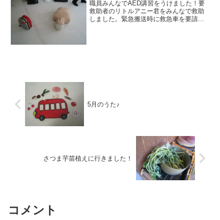
職員みんなでAED講習をうけました！要
救助者のリトルアニー君をみんなで救助
しました。緊急搬送時に救急車を要請し
た際には平均6～7分かかるようです。何
かあってからでは遅いので緊急時は胸骨
圧迫とAEDを使って救助する流れを練習
しました！胸骨圧迫...
5月のうた♪
さつま芋苗植えに行きました！
コメント