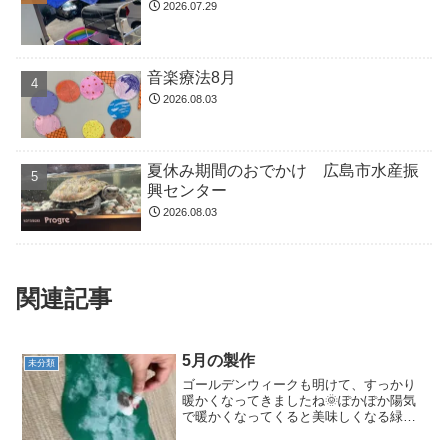
2026.07.29
音楽療法8月
2026.08.03
夏休み期間のおでかけ 広島市水産振
興センター
2026.08.03
関連記事
5月の製作
未分類
ゴールデンウィークも明けて、すっかり
暖かくなってきましたね🌞ぽかぽか陽気
で暖かくなってくると美味しくなる緑の
食べ物、皆さんご存知でしょうか❓それ